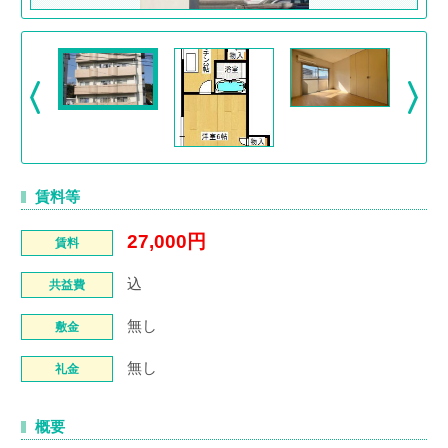
賃料等
27,000円
賃料
込
共益費
無し
敷金
無し
礼金
概要