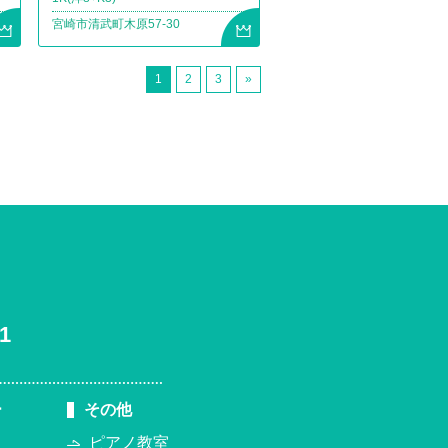
宮崎市清武町木原57-30
1
2
3
»
1
ー
その他
ピアノ教室