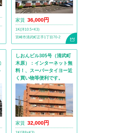
36,000円
家賃
1K(洋10.5+K3)
宮崎市清武町正手1丁目70-2
しおんビル305号（清武町
モ
木原）：インターネット無
ト
料！、スーパータイヨー近
く買い物等便利です。
32,000円
家賃
1K(洋8+K3)