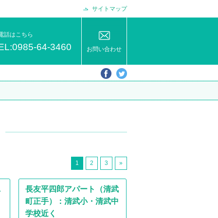
サイトマップ
電話はこちら
EL:0985-64-3460
お問い合わせ
1
2
3
»
A
長友平四郎アパート（清武
町正手）：清武小・清武中
学校近く