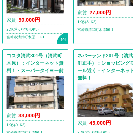
27,000円
家賃
50,000円
家賃
1K(洋6+K3)
2DK(和6+洋6+DK5)
宮崎市清武町木原56-1
宮崎市清武町木原111-1
コスタ清武301号（清武町
ネバーランド201号（清武
木原）：インターネット無
町正手）：ショッピング
料！・スーパータイヨー前
ール近く・インターネッ
無料！
33,000円
家賃
45,000円
家賃
1K(洋9+K3)
2DK(洋6+洋6+DK5)
宮崎市清武町木原56-1