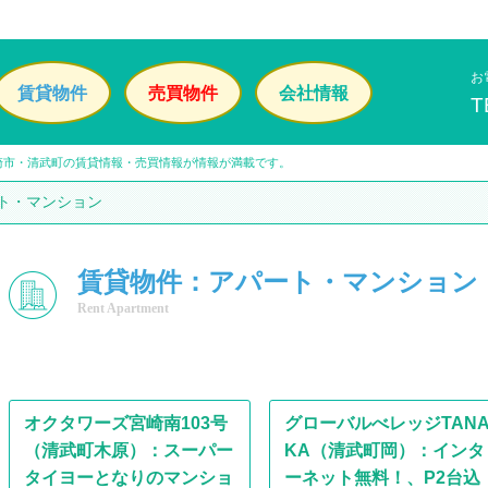
お
賃貸物件
売買物件
会社情報
T
崎市・清武町の賃貸情報・売買情報が情報が満載です。
ト・マンション
賃貸物件：アパート・マンション
Rent Apartment
オクタワーズ宮崎南103号
グローバルべレッジTAN
（清武町木原）：スーパー
KA（清武町岡）：インタ
タイヨーとなりのマンショ
ーネット無料！、P2台込