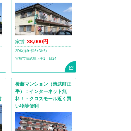
38,000円
家賃
2DK(洋9+洋6+DK6)
宮崎市清武町正手1丁目24
後藤マンション（清武町正
手）：インターネット無
前
料！・クロスモール近く買
い物等便利