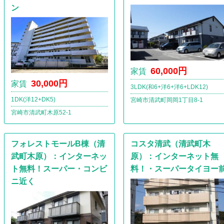
ン
60,000円
家賃
30,000円
家賃
3LDK(和6+洋6+洋6+LDK12)
1DK(洋12+DK5)
宮崎市清武町岡岡1丁目8-1
宮崎市清武町木原52-1
フォレストモールB棟（清
コスタ清武（清武町木
武町木原）：インターネッ
原）：インターネット無
ト無料！スーパー・コンビ
料！・スーパータイヨー
ニ近く