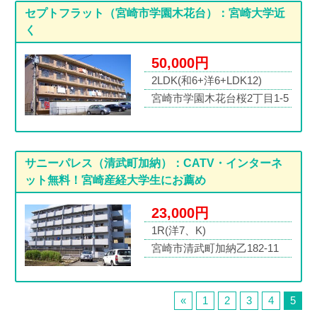
セプトフラット（宮崎市学園木花台）：宮崎大学近
く
50,000円
2LDK(和6+洋6+LDK12)
宮崎市学園木花台桜2丁目1-5
サニーパレス（清武町加納）：CATV・インターネ
ット無料！宮崎産経大学生にお薦め
23,000円
1R(洋7、K)
宮崎市清武町加納乙182-11
«
1
2
3
4
5