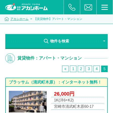
アカシホーム
>
【賃貸物件】アパート・マンション
物件を検索
賃貸物件：アパート・マンション
«
1
2
3
4
5
ブラッサム（清武町木原）：インターネット無料！
26,000円
1K(洋6+K2)
宮崎市清武町木原60-17