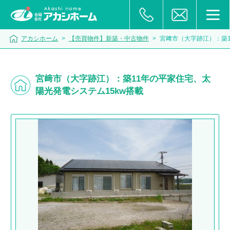
アカシホーム
>
【売買物件】新築・中古物件
>
宮﨑市（大字跡江）：築1
宮﨑市（大字跡江）：築11年の平家住宅、太
陽光発電システム15kw搭載